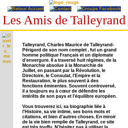
Les Amis de Talleyrand
T
A
Talleyrand, Charles Maurice de Talleyrand-
E
L
Périgord de son nom complet , fut un grand
p
L
V
homme politique Français et un diplomate
h
i
E
d'envergure. Il a traversé huit régimes, de la
é
I
e
Monarchie absolue à la Monarchie de
m
Y
c
p
é
Juillet, en passant par la Révolution, le
A
R
o
r
r
Directoire, le Consulat, l'Empire et la
u
n
A
i
C
i
d
Restauration, le plus souvent à des
o
v
N
i
d
i
fonctions éminentes. Souvent controversé,
g
S
é
t
D
e
o
il a toujours eu à cœur de défendre les
r
e
e
a
s
s
L
intérêts de son pays et l'équilibre européen.
a
s
t
,
i
p
é
i
L
v
e
h
Vous trouverez ici, sa biographie liée à
c
o
i
'
n
i
r
l'Histoire, sa vie intime, ses bons mots et
n
A
d
s
A
e
i
citations, et bien d'autres choses. En miroir
s
c
é
u
t
S
de la vie bien remplie de Talleyrand, ce site
A
t
o
t
s
est très touffu. N'hésitez pas à utiliser la
g