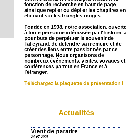
S
u
s
i
Q
e
fonction de recherche en haut de page,
a
O
,
l
u
n
ainsi que replier ou déplier les chapitres en
l
e
C
e
C
i
d
cliquant sur les triangles rouges.
i
t
o
s
s
I
a
R
t
c
n
o
A
Fondée en 1998, notre association, ouverte
é
e
.
t
m
T
à toute personne intéressée par l'histoire, a
s
a
t
m
pour buts de perpétuer le souvenir de
c
I
e
o
t
Talleyrand, de défendre sa mémoire et de
s
O
u
créer des liens entre passionnés par ce
-
N
r
personnage. Nous organisons de
n
A
nombreux événements, visites, voyages et
o
conférences partout en France et à
u
c
s
l'étranger.
c
?
u
Téléchargez la plaquette de présentation !
e
i
l
Actualités
Vient de paraitre
24-07-2026