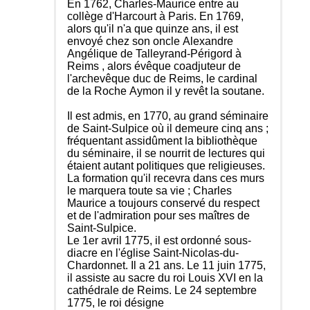
En 1762, Charles-Maurice entre au
collège d'Harcourt à Paris. En 1769,
alors qu'il n'a que quinze ans, il est
envoyé chez son oncle Alexandre
Angélique de Talleyrand-Périgord à
Reims , alors évêque coadjuteur de
l'archevêque duc de Reims, le cardinal
de la Roche Aymon il y revêt la soutane.
Il est admis, en 1770, au grand séminaire
de Saint-Sulpice où il demeure cinq ans ;
fréquentant assidûment la bibliothèque
du séminaire, il se nourrit de lectures qui
étaient autant politiques que religieuses.
La formation qu'il recevra dans ces murs
le marquera toute sa vie ; Charles
Maurice a toujours conservé du respect
et de l'admiration pour ses maîtres de
Saint-Sulpice.
Le 1er avril 1775, il est ordonné sous-
diacre en l'église Saint-Nicolas-du-
Chardonnet. Il a 21 ans. Le 11 juin 1775,
il assiste au sacre du roi Louis XVI en la
cathédrale de Reims. Le 24 septembre
1775, le roi désigne