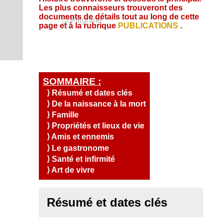
S
u
s
i
Q
e
Les plus connaisseurs trouveront des
a
O
,
l
u
n
documents de détails tout au long de cette
l
e
C
e
C
i
d
page et à la rubrique
PUBLICATIONS
.
i
t
o
s
s
I
a
R
t
c
n
o
A
é
e
.
t
m
T
s
a
t
m
c
I
e
o
t
s
O
u
SOMMAIRE :
-
N
r
n
⟩ Résumé et dates clés
A
o
⟩ De la naissance à la mort
u
c
s
⟩ Famille
c
?
⟩ Propriétés et lieux de vie
u
⟩ Amis et ennemis
e
⟩ Le gastronome
i
l
⟩ Santé et infirmité
⟩ Art de vivre
Résumé et dates clés