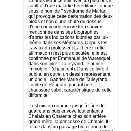
Charles Maurice naît avec un pied bot. Il
souffre d'une maladie héréditaire connue
sous le nom de " syndrome de Marfan "
qui provoque cette déformation des deux
pieds et non d'une chute du dessus
d'une commode encore trop souvent
mentionnée dans ses biographies
d'après les indications fournies par lui-
même dans ses Mémoires. Depuis les
travaux du professeur Lacherez cette
affirmation n'est plus discutée, elle est
confirmée par Emmanuel de Waresquel
dans son livre " Talleyrand, le prince
Immobile " (chapitre 4). Dans ce livre il
publie, en outre, un dessin représentant
un oncle : Gabriel-Marie de Talleyrand,
comte de Périgord, portant une
chaussure sabot caractéristique de cette
difformité.
Il est mis en nourrice jusqu'à l'âge de
quatre ans puis envoyé tout enfant à
Chalais en Charente chez son arrière
grand-mère, la princesse de Chalais. Il
relate dans un passage bien connu de