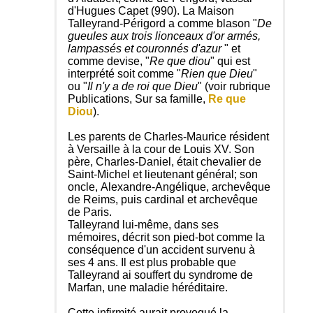
d'Hugues Capet (990). La Maison
Talleyrand-Périgord a comme blason "
De
gueules aux trois lionceaux d'or armés,
lampassés et couronnés d'azur
" et
comme devise, "
Re que diou
" qui est
interprété soit comme "
Rien que Dieu
"
ou "
Il n'y a de roi que Dieu
" (voir rubrique
Publications, Sur sa famille,
Re que
Diou
).
Les parents de Charles-Maurice résident
à Versaille à la cour de Louis XV. Son
père, Charles-Daniel, était chevalier de
Saint-Michel et lieutenant général; son
oncle, Alexandre-Angélique, archevêque
de Reims, puis cardinal et archevêque
de Paris.
Talleyrand lui-même, dans ses
mémoires, décrit son pied-bot comme la
conséquence d'un accident survenu à
ses 4 ans. Il est plus probable que
Talleyrand ai souffert du syndrome de
Marfan, une maladie héréditaire.
Cette infirmité aurait provoqué la