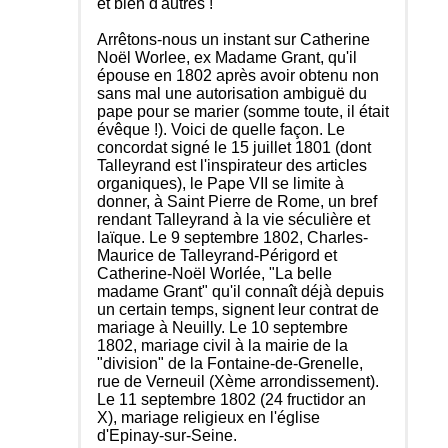
et bien d'autres !
Arrêtons-nous un instant sur Catherine
Noël Worlee, ex Madame Grant, qu'il
épouse en 1802 après avoir obtenu non
sans mal une autorisation ambiguë du
pape pour se marier (somme toute, il était
évêque !). Voici de quelle façon. Le
concordat signé le 15 juillet 1801 (dont
Talleyrand est l'inspirateur des articles
organiques), le Pape VII se limite à
donner, à Saint Pierre de Rome, un bref
rendant Talleyrand à la vie séculière et
laïque. Le 9 septembre 1802, Charles-
Maurice de Talleyrand-Périgord et
Catherine-Noël Worlée, "La belle
madame Grant" qu'il connaît déjà depuis
un certain temps, signent leur contrat de
mariage à Neuilly. Le 10 septembre
1802, mariage civil à la mairie de la
"division" de la Fontaine-de-Grenelle,
rue de Verneuil (Xème arrondissement).
Le 11 septembre 1802 (24 fructidor an
X), mariage religieux en l'église
d'Epinay-sur-Seine.