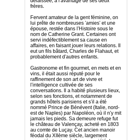
délaissée, à l'avantage de ses deux
frères.
Fervent amateur de la gent féminine, on
lui prête de nombreuses 'amies' et une
épouse, restée dans l'Histoire sous le
nom de Catherine Grant. Certaines ont
servi indéfectiblement sa cause en
affaires, en faisant jouer leurs relations. Il
eut un fils bâtard, Charles de Flahaut, et
probablement d'autres enfants.
Gastronome et fin gourmet, en mets et en
vins, il était aussi réputé pour le
raffinement de son art de vivre et
l'intelligence cultivée de ses
conversations. Il a habité plusieurs lieux,
selon ses fonctions, et notamment de
grands hôtels parisiens et s'il a été
nommé Prince de Bénévent (Italie, nord-
est de Naples) par Napoléon, où il n'y mit
jamais les pieds. Sa demeure refuge fut
le château de Valençay, acheté en 1803
au comte de Luçay. Cet ancien manoir
féodal du XIIème siècle, largement