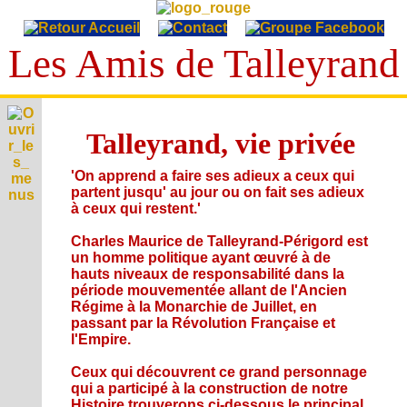
Les Amis de Talleyrand
T
A
Talleyrand, vie privée
E
L
p
L
V
'On apprend a faire ses adieux a ceux qui
h
i
E
partent jusqu' au jour ou on fait ses adieux
é
I
e
m
Y
à ceux qui restent.'
c
p
é
A
R
o
r
r
u
Charles Maurice de Talleyrand-Périgord est
n
A
i
C
i
d
un homme politique ayant œuvré à de
o
v
N
i
d
i
hauts niveaux de responsabilité dans la
g
S
é
t
D
e
o
période mouvementée allant de l'Ancien
r
e
e
a
s
s
L
Régime à la Monarchie de Juillet, en
a
s
t
,
i
p
passant par la Révolution Française et
é
i
L
v
e
h
c
l'Empire.
o
i
'
n
i
r
n
A
d
s
A
e
i
Ceux qui découvrent ce grand personnage
s
c
é
u
t
S
qui a participé à la construction de notre
A
t
o
t
s
g
Histoire trouverons ci-dessous le principal.