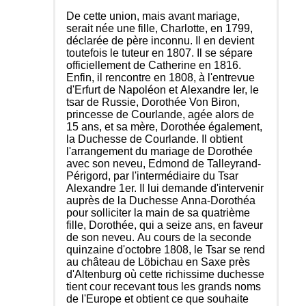
De cette union, mais avant mariage,
serait née une fille, Charlotte, en 1799,
déclarée de père inconnu. Il en devient
toutefois le tuteur en 1807. Il se sépare
officiellement de Catherine en 1816.
Enfin, il rencontre en 1808, à l'entrevue
d'Erfurt de Napoléon et Alexandre Ier, le
tsar de Russie, Dorothée Von Biron,
princesse de Courlande, agée alors de
15 ans, et sa mère, Dorothée également,
la Duchesse de Courlande. Il obtient
l'arrangement du mariage de Dorothée
avec son neveu, Edmond de Talleyrand-
Périgord, par l'intermédiaire du Tsar
Alexandre 1er. Il lui demande d'intervenir
auprès de la Duchesse Anna-Dorothéa
pour solliciter la main de sa quatrième
fille, Dorothée, qui a seize ans, en faveur
de son neveu. Au cours de la seconde
quinzaine d'octobre 1808, le Tsar se rend
au château de Löbichau en Saxe près
d'Altenburg où cette richissime duchesse
tient cour recevant tous les grands noms
de l'Europe et obtient ce que souhaite