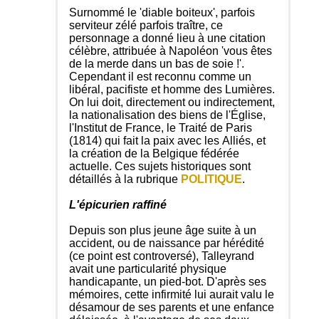
Surnommé le 'diable boiteux', parfois
serviteur zélé parfois traître, ce
personnage a donné lieu à une citation
célèbre, attribuée à Napoléon 'vous êtes
de la merde dans un bas de soie !'.
Cependant il est reconnu comme un
libéral, pacifiste et homme des Lumières.
On lui doit, directement ou indirectement,
la nationalisation des biens de l'Église,
l'Institut de France, le Traité de Paris
(1814) qui fait la paix avec les Alliés, et
la création de la Belgique fédérée
actuelle. Ces sujets historiques sont
détaillés à la rubrique
POLITIQUE
.
L'épicurien raffiné
Depuis son plus jeune âge suite à un
accident, ou de naissance par hérédité
(ce point est controversé), Talleyrand
avait une particularité physique
handicapante, un pied-bot. D'après ses
mémoires, cette infirmité lui aurait valu le
désamour de ses parents et une enfance