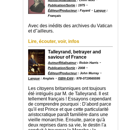
-
Publication/Sortie
: 1975
-
Éditeur/Producteur
: Fayard
Langue
:
Français
Avec des inédits des archives du Vatican
et d''ailleurs.
Lire, écouter, voir, infos
Talleyrand, betrayer and
saviour of France
-
Auteur/Réalisateur
: Robin Harris
-
Publication/Sortie
: 2008
-
Éditeur/Producteur
: John Murray
-
Langue
: Anglais
ISBN-EAN
: 978-0719565595
Les citoyens britanniques ont toujours
été intrigués par M. de Talleyrand. Il est
tellement français ! Essayons cependant
de comprendre pourquoi : D'abord parce
qu'il est Prince et que cette particularité
aristocratique paraît familière dans une
vieille monarchie. Ensuite, parce qu'à
deux reprises dans sa vie, le destin l'a