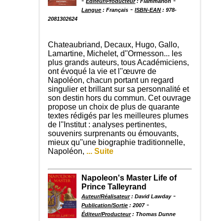
-
-
Éditeur/Producteur
: Flammarion
-
Langue
: Français
ISBN-EAN
: 978-
2081302624
Chateaubriand, Decaux, Hugo, Gallo,
Lamartine, Michelet, d''Ormesson... les
plus grands auteurs, tous Académiciens,
ont évoqué la vie et l''œuvre de
Napoléon, chacun portant un regard
singulier et brillant sur sa personnalité et
son destin hors du commun. Cet ouvrage
propose un choix de plus de quarante
textes rédigés par les meilleures plumes
de l''Institut : analyses pertinentes,
souvenirs surprenants ou émouvants,
mieux qu''une biographie traditionnelle,
Napoléon,
... Suite
Napoleon's Master Life of
Prince Talleyrand
-
Auteur/Réalisateur
: David Lawday
-
Publication/Sortie
: 2007
Éditeur/Producteur
: Thomas Dunne