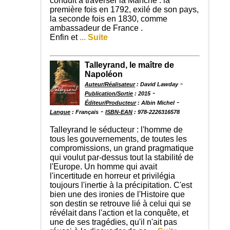
conduit à traverser la Manche : la
première fois en 1792, exilé de son pays,
la seconde fois en 1830, comme
ambassadeur de France .
Enfin et
... Suite
Talleyrand, le maître de
Napoléon
-
Auteur/Réalisateur
: David Lawday
-
Publication/Sortie
: 2015
-
Éditeur/Producteur
: Albin Michel
-
Langue
: Français
ISBN-EAN
: 978-2226316578
Talleyrand le séducteur : l'homme de
tous les gouvernements, de toutes les
compromissions, un grand pragmatique
qui voulut par-dessus tout la stabilité de
l'Europe. Un homme qui avait
l'incertitude en horreur et privilégia
toujours l'inertie à la précipitation. C'est
bien une des ironies de l'Histoire que
son destin se retrouve lié à celui qui se
révélait dans l'action et la conquête, et
une de ses tragédies, qu'il n'ait pas