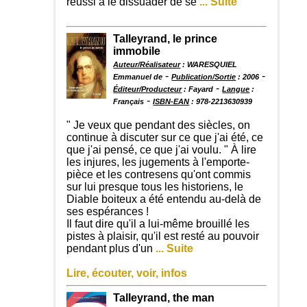
réussi à le dissuader de se
... Suite
Talleyrand, le prince
immobile
Auteur/Réalisateur
: WARESQUIEL
-
-
Emmanuel de
Publication/Sortie
: 2006
-
Éditeur/Producteur
: Fayard
Langue
:
-
Français
ISBN-EAN
: 978-2213630939
" Je veux que pendant des siècles, on
continue à discuter sur ce que j'ai été, ce
que j'ai pensé, ce que j'ai voulu. " À lire
les injures, les jugements à l'emporte-
pièce et les contresens qu'ont commis
sur lui presque tous les historiens, le
Diable boiteux a été entendu au-delà de
ses espérances !
Il faut dire qu'il a lui-même brouillé les
pistes à plaisir, qu'il est resté au pouvoir
pendant plus d'un
... Suite
Lire, écouter, voir, infos
Talleyrand, the man