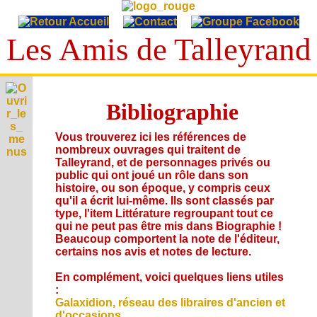
Les Amis de Talleyrand
T
A
Bibliographie
E
L
p
L
V
Vous trouverez ici les références de
h
i
E
nombreux ouvrages qui traitent de
é
I
e
m
Y
Talleyrand, et de personnages privés ou
c
p
é
public qui ont joué un rôle dans son
A
R
o
r
r
u
histoire, ou son époque, y compris ceux
n
A
i
C
i
d
qu'il a écrit lui-même. Ils sont classés par
o
v
N
i
d
i
type, l'item Littérature regroupant tout ce
g
S
é
t
D
e
o
qui ne peut pas être mis dans Biographie !
r
e
e
a
s
s
L
Beaucoup comportent la note de l'éditeur,
a
s
t
,
i
p
certains nos avis et notes de lecture.
é
i
L
v
e
h
c
o
i
'
n
i
r
En complément, voici quelques liens utiles
n
A
d
s
A
e
i
:
s
c
é
u
t
S
Galaxidion, réseau des libraires d'ancien et
A
t
o
t
s
g
d'occasions