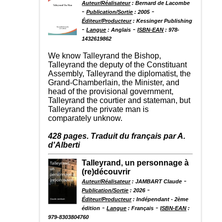
Auteur/Réalisateur
: Bernard de Lacombe
-
-
Publication/Sortie
: 2005
Éditeur/Producteur
: Kessinger Publishing
-
-
Langue
: Anglais
ISBN-EAN
: 978-
1432619862
We know Talleyrand the Bishop,
Talleyrand the deputy of the Constituant
Assembly, Talleyrand the diplomatist, the
Grand-Chamberlain, the Minister, and
head of the provisional government,
Talleyrand the courtier and stateman, but
Talleyrand the private man is
comparately unknow.
428 pages. Traduit du français par A.
d'Alberti
Talleyrand, un personnage à
(re)découvrir
-
Auteur/Réalisateur
: JAMBART Claude
-
Publication/Sortie
: 2026
Éditeur/Producteur
: Indépendant - 2ème
-
-
édition
Langue
: Français
ISBN-EAN
:
979-8303804760