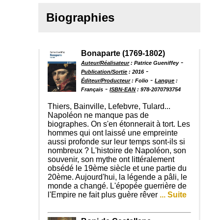
Biographies
Bonaparte (1769-1802)
-
Auteur/Réalisateur
: Patrice Gueniffey
-
Publication/Sortie
: 2016
-
Éditeur/Producteur
: Folio
Langue
:
-
Français
ISBN-EAN
: 978-2070793754
Thiers, Bainville, Lefebvre, Tulard...
Napoléon ne manque pas de
biographes. On s'en étonnerait à tort. Les
hommes qui ont laissé une empreinte
aussi profonde sur leur temps sont-ils si
nombreux ? L'histoire de Napoléon, son
souvenir, son mythe ont littéralement
obsédé le 19ème siècle et une partie du
20ème. Aujourd'hui, la légende a pâli, le
monde a changé. L'épopée guerrière de
l'Empire ne fait plus guère rêver
... Suite