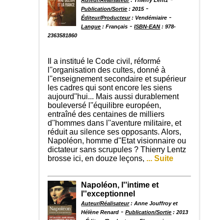
-
Publication/Sortie
: 2015
-
Éditeur/Producteur
: Vendémiaire
-
Langue
: Français
ISBN-EAN
: 978-
2363581860
Il a institué le Code civil, réformé
l''organisation des cultes, donné à
l''enseignement secondaire et supérieur
les cadres qui sont encore les siens
aujourd''hui... Mais aussi durablement
bouleversé l''équilibre européen,
entraîné des centaines de milliers
d''hommes dans l''aventure militaire, et
réduit au silence ses opposants. Alors,
Napoléon, homme d''Etat visionnaire ou
dictateur sans scrupules ? Thierry Lentz
brosse ici, en douze leçons,
... Suite
Napoléon, l''intime et
l''exceptionnel
Auteur/Réalisateur
: Anne Jouffroy et
-
Hélène Renard
Publication/Sortie
: 2013