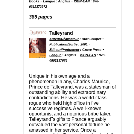
-
-
Books
Langue
: Anglais
ISBN-EAN
: 978-
0312372972
386 pages
Talleyrand
-
Auteur/Réalisateur
: Duff Cooper
-
Publication/Sortie
: 2001
-
Éditeur/Producteur
: Grove Press
-
Langue
: Anglais
ISBN-EAN
: 978-
0802137678
Unique in his own age and a
phenomenon in any, Charles-Maurice,
Prince de Talleyrand, was a statesman of
outstanding ability and extraordinary
contradictions. He was a world-class
rogue who held high office in five
successive regimes. A well-known
opportunist and a notorious bribe taker,
Talleyrand''s gifts to France arguably
outvalued the vast personal fortune he
amassed in her service. Once a