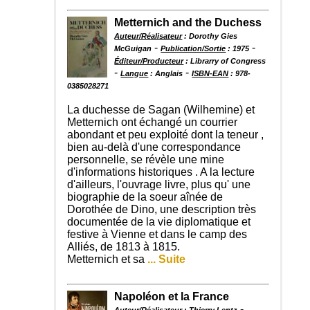
Metternich and the Duchess
Auteur/Réalisateur
: Dorothy Gies
-
-
McGuigan
Publication/Sortie
: 1975
Éditeur/Producteur
: Librarry of Congress
-
-
Langue
: Anglais
ISBN-EAN
: 978-
0385028271
La duchesse de Sagan (Wilhemine) et
Metternich ont échangé un courrier
abondant et peu exploité dont la teneur ,
bien au-delà d'une correspondance
personnelle, se révèle une mine
d'informations historiques . A la lecture
d'ailleurs, l'ouvrage livre, plus qu' une
biographie de la soeur aînée de
Dorothée de Dino, une description très
documentée de la vie diplomatique et
festive à Vienne et dans le camp des
Alliés, de 1813 à 1815.
Metternich et sa
... Suite
Napoléon et la France
-
Auteur/Réalisateur
: Thierry Lentz