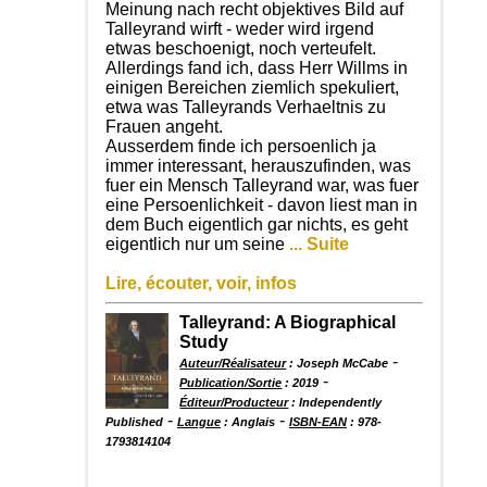
Meinung nach recht objektives Bild auf
Talleyrand wirft - weder wird irgend
etwas beschoenigt, noch verteufelt.
Allerdings fand ich, dass Herr Willms in
einigen Bereichen ziemlich spekuliert,
etwa was Talleyrands Verhaeltnis zu
Frauen angeht.
Ausserdem finde ich persoenlich ja
immer interessant, herauszufinden, was
fuer ein Mensch Talleyrand war, was fuer
eine Persoenlichkeit - davon liest man in
dem Buch eigentlich gar nichts, es geht
eigentlich nur um seine
... Suite
Lire, écouter, voir, infos
Talleyrand: A Biographical
Study
-
Auteur/Réalisateur
: Joseph McCabe
-
Publication/Sortie
: 2019
Éditeur/Producteur
: Independently
-
-
Published
Langue
: Anglais
ISBN-EAN
: 978-
1793814104