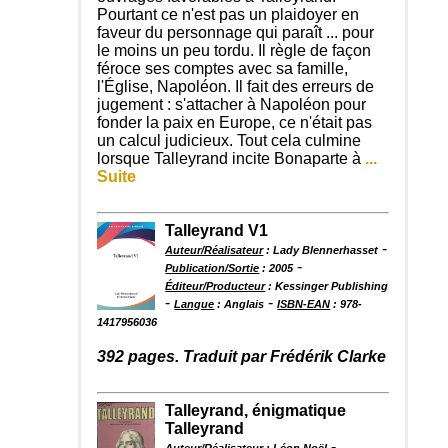
Pourtant ce n'est pas un plaidoyer en
faveur du personnage qui paraît ... pour
le moins un peu tordu. Il règle de façon
féroce ses comptes avec sa famille,
l'Église, Napoléon. Il fait des erreurs de
jugement : s'attacher à Napoléon pour
fonder la paix en Europe, ce n'était pas
un calcul judicieux. Tout cela culmine
lorsque Talleyrand incite Bonaparte à
...
Suite
Talleyrand V1
-
Auteur/Réalisateur
: Lady Blennerhasset
-
Publication/Sortie
: 2005
Éditeur/Producteur
: Kessinger Publishing
-
-
Langue
: Anglais
ISBN-EAN
: 978-
1417956036
392 pages. Traduit par Frédérik Clarke
Talleyrand, énigmatique
Talleyrand
-
Auteur/Réalisateur
: Léon Noël