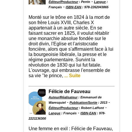
-
Éditeur/Producteur
: Perrin
Langue
:
-
Français
ISBN-EAN
: 978-2262043865
Monté sur le trône en 1824 à la mort de
son frère Louis XVIII, Charles X
appartenait à un autre siècle. En se
faisant sacrer en 1825, il voulut rétablir
une monarchie absolue fondée sur le
droit divin, l'Eglise et l'aristocratie
foncière, alors que s'affirmaient face à lui
la bourgeoisie libérale, la presse et le
régime parlementaire. Survint la
révolution de 1830 qui lui fut fatale.
L'ouvrage, qui embrasse l'ensemble de
sa vie "le prince,
... Suite
Félicie de Fauveau
Auteur/Réalisateur
: Emmanuel de
-
-
Waresquiel
Publication/Sortie
: 2013
-
Éditeur/Producteur
: Robert Laffont
-
Langue
: Français
ISBN-EAN
: 978-
2221136300
Une femme en exil : Félicie de Fauveau,