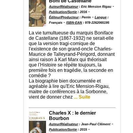
Boni de Castellane
-
Auteur/Réalisateur
: Eric Mension Rigau
-
Publication/Sortie
: 2016
-
Éditeur/Producteur
: Perrin
Langue
:
-
Français
ISBN-EAN
: 978-2262065195
La vie tumultueuse du marquis Boniface
de Castellane (1867-1932) ne serait-elle
que la version tragi-comique de
l'existence de son grand-oncle Charles-
Maurice de Talleyrand-Périgord, donnant
ainsi raison à Karl Marx qui théorisait
que l'Histoire se répète toujours, la
première fois en tragédie, la seconde en
comédie ?
La biographie bien documentée et
agréable à lire qu'Eric Mension-Rigau,
maitre de conférences à la Sorbonne,
vient de donner chez
... Suite
Charles X : le dernier
Bourbon
-
Auteur/Réalisateur
: Jean-Paul Clément
-
Publication/Sortie
: 2015