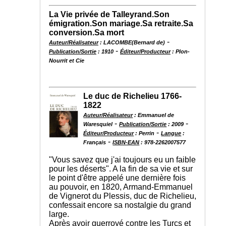
La Vie privée de Talleyrand.Son
émigration.Son mariage.Sa retraite.Sa
conversion.Sa mort
-
Auteur/Réalisateur
: LACOMBE(Bernard de)
-
Publication/Sortie
: 1910
Éditeur/Producteur
: Plon-
Nourrit et Cie
Le duc de Richelieu 1766-
1822
Auteur/Réalisateur
: Emmanuel de
-
-
Waresquiel
Publication/Sortie
: 2009
-
Éditeur/Producteur
: Perrin
Langue
:
-
Français
ISBN-EAN
: 978-2262007577
"Vous savez que j'ai toujours eu un faible
pour les déserts". A la fin de sa vie et sur
le point d'être appelé une dernière fois
au pouvoir, en 1820, Armand-Emmanuel
de Vignerot du Plessis, duc de Richelieu,
confessait encore sa nostalgie du grand
large.
Après avoir guerroyé contre les Turcs et