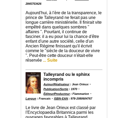
2845753426
Aujourd'hui, à l'ère de la transparence, le
prince de Talleyrand ne ferait pas une
longue carrière ministérielle. Il finirait vite
empêtré dans quelques sombres "
affaires ". Pourtant, il continue de
fasciner. il a eu pour lui la chance d'être
enfant d'une autre société, celle d'un
Ancien Régime finissant qu'il écrivit
comme le "siècle de la douceur de vivre
". Peut-être cette douceur n'était-elle
réservée
... Suite
Talleyrand ou le sphinx
incompris
-
Auteur/Réalisateur
: Jean Orieux
-
Publication/Sortie
: 1970
-
Éditeur/Producteur
: Flammarion
-
Langue
: Francais
ISBN-EAN
: 978-2080604767
Le livre de Jean Orieux est classé par
l'Encyclopaedia Britannica parmi les
ouvrages favorables à Talleyrand.