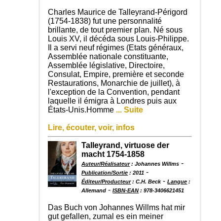
Charles Maurice de Talleyrand-Périgord
(1754-1838) fut une personnalité
brillante, de tout premier plan. Né sous
Louis XV, il décéda sous Louis-Philippe.
Il a servi neuf régimes (Etats généraux,
Assemblée nationale constituante,
Assemblée législative, Directoire,
Consulat, Empire, première et seconde
Restaurations, Monarchie de juillet), à
l'exception de la Convention, pendant
laquelle il émigra à Londres puis aux
États-Unis.Homme
... Suite
Lire, écouter, voir, infos
Talleyrand, virtuose der
macht 1754-1858
-
Auteur/Réalisateur
: Johannes Willms
-
Publication/Sortie
: 2011
-
Éditeur/Producteur
: C.H. Beck
Langue
:
-
Allemand
ISBN-EAN
: 978-3406621451
Das Buch von Johannes Willms hat mir
gut gefallen, zumal es ein meiner