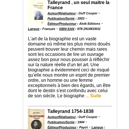
Talleyrand , un seul maitre la
France
-
Auteur/Réalisateur
: Duff Cooper
-
Publication/Sortie
: 2003
-
Éditeur/Producteur
: Alvik Editions
-
Langue
: Français
ISBN-EAN
: 978-2914833011
L'art de la biographie est un vaste
domaine où même les plus moins doués
peuvent trouver leur chemin mais rares
sont les occasions de lire un ouvrage
assez bon pour nous pousser à réfléchir
sur la nature réelle d'un tel art. Une
biographie a évidemment ceci de risqué
qu'elle nous montre un esprit de premier
ordre, un homme ou une femme
exceptionnels à bien des égards, un être
dont le destin s'est confondu avec celui
de son siècle. Le biographe
... Suite
Talleyrand 1754-1838
-
Auteur/Réalisateur
: Duff Cooper
-
Publication/Sortie
: 1944
-
Éditeur/Producteur
: Payot
Langue
: