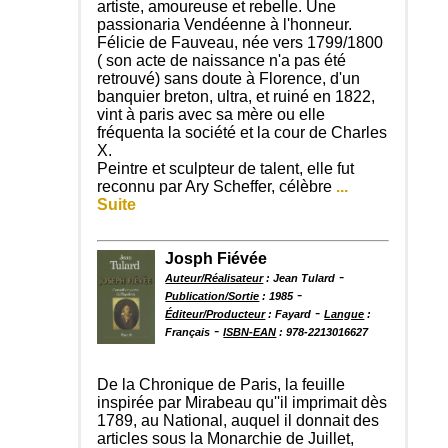
artiste, amoureuse et rebelle. Une
passionaria Vendéenne à l'honneur.
Félicie de Fauveau, née vers 1799/1800
( son acte de naissance n'a pas été
retrouvé) sans doute à Florence, d'un
banquier breton, ultra, et ruiné en 1822,
vint à paris avec sa mère ou elle
fréquenta la société et la cour de Charles
X.
Peintre et sculpteur de talent, elle fut
reconnu par Ary Scheffer, célèbre
...
Suite
Josph Fiévée
-
Auteur/Réalisateur
: Jean Tulard
-
Publication/Sortie
: 1985
-
Éditeur/Producteur
: Fayard
Langue
:
-
Français
ISBN-EAN
: 978-2213016627
De la Chronique de Paris, la feuille
inspirée par Mirabeau qu''il imprimait dès
1789, au National, auquel il donnait des
articles sous la Monarchie de Juillet,