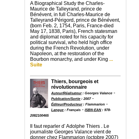
A Biographical Study the Charles-
Maurice de Talleyrand, prince de
Bénévent, in full Charles-Maurice de
Talleyrand-Périgord, prince de Bénévent,
(born Feb. 2, 1754, Paris, France-died
May 17, 1838, Paris), French statesman
and diplomat noted for his capacity for
political survival, who held high office
during the French Revolution, under
Napoleon, at the restoration of the
Bourbon monarchy, and under King
...
Suite
Thiers, bourgeois et
révolutionnaire
-
Auteur/Réalisateur
: Georges Valance
-
Publication/Sortie
: 2007
-
Éditeur/Producteur
: Flammarion
-
Langue
: Français
ISBN-EAN
: 978-
2082100465
Il faut reparler d' Adolphe Thiers . Le
journaliste Georges Valance vient de
donner chez Flammarion (octobre 2007)