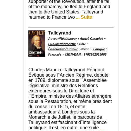
supporter of the Revolution, after the fall
of the monarchy, he fled to England and
then to the United States. Talleyrand
returned to France two
... Suite
Talleyrand
-
Auteur/Réalisateur
: André Castelot
-
Publication/Sortie
: 1997
-
Éditeur/Producteur
: Perrin
Langue
:
-
Français
ISBN-EAN
: 9782262013066
Charles Maurice Talleyrand Périgord
Évêque sous l''Ancien Régime, député
en 1789, diplomate sous l''Assemblée
législative, ministre des Relations
extérieures sous le Directoire et
l''Empire, ministre des Affaires étrangère
sous la Restauration, et même président
du conseil en 1815, et enfin
ambassadeur à Londres sous la
Monarchie de Juillet, le parcours de
Talleyrand est fascinant d''intelligence
politique. Il est, en outre, une suite
...