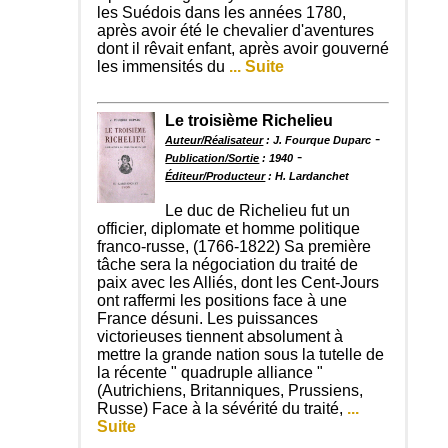
les Suédois dans les années 1780,
après avoir été le chevalier d'aventures
dont il rêvait enfant, après avoir gouverné
les immensités du
... Suite
Le troisième Richelieu
-
Auteur/Réalisateur
: J. Fourque Duparc
-
Publication/Sortie
: 1940
Éditeur/Producteur
: H. Lardanchet
Le duc de Richelieu fut un
officier, diplomate et homme politique
franco-russe, (1766-1822) Sa première
tâche sera la négociation du traité de
paix avec les Alliés, dont les Cent-Jours
ont raffermi les positions face à une
France désuni. Les puissances
victorieuses tiennent absolument à
mettre la grande nation sous la tutelle de
la récente " quadruple alliance "
(Autrichiens, Britanniques, Prussiens,
Russe) Face à la sévérité du traité,
...
Suite