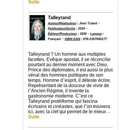
Suite
Talleyrand
-
Auteur/Réalisateur
: Jean Tulard
-
Publication/Sortie
: 2010
-
Éditeur/Producteur
: SEM
Langue
:
-
Français
ISBN-EAN
: 978-2357640177
Talleyrand ? Un homme aux multiples
facettes. Evêque apostat, il se réconcilie
pourtant au dernier moment avec Dieu.
Prince des diplomates, il est aussi le plus
vénal des hommes politiques de son
temps. Homme d''esprit, il déteste écrire.
Représentant de la douceur de vivre de
l''Ancien Régime, il invente la
gastronomie moderne. C''est ce
Talleyrand protéïforme qui fascina
écrivains et cinéastes, que l''on trouvera
ici, avec la clef qui permet de le mieux
...
Suite