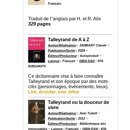
Français
Traduit de l''anglais par H. et R. Alix
329 pages
Talleyrand de A à Z
-
Auteur/Réalisateur
: JAMBART Claude
-
Publication/Sortie
: 2026
-
Éditeur/Producteur
: Autoproduit
-
Langue
: Français
ISBN-EAN
: 979-
8185144374
Ce dictionnaire vise à faire connaître
Talleyrand et son époque par des mots-
clés (personnages, événements, lieux).
Lire, écouter, voir, infos
Talleyrand ou la douceur de
vivre
-
Auteur/Réalisateur
: Jean Tulard
-
Publication/Sortie
: 2012
Éditeur/Producteur
: Bibliotheque des
-
-
introuvables
Langue
: Français
ISBN-EAN
: 978-