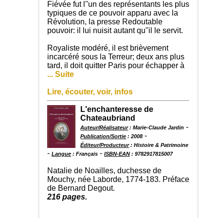
Fiévée fut l''un des représentants les plus
typiques de ce pouvoir apparu avec la
Révolution, la presse Redoutable
pouvoir: il lui nuisit autant qu''il le servit.
Royaliste modéré, il est brièvement
incarcéré sous la Terreur; deux ans plus
tard, il doit quitter Paris pour échapper à
... Suite
Lire, écouter, voir, infos
L'enchanteresse de
Chateaubriand
-
Auteur/Réalisateur
: Marie-Claude Jardin
-
Publication/Sortie
: 2008
Éditeur/Producteur
: Histoire & Patrimoine
-
-
Langue
: Français
ISBN-EAN
: 9782917815007
Natalie de Noailles, duchesse de
Mouchy, née Laborde, 1774-183. Préface
de Bernard Degout.
216 pages.