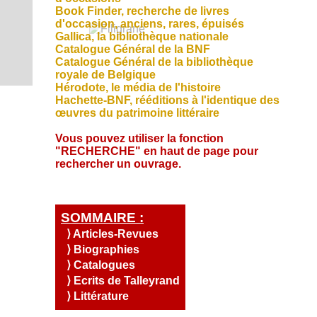
S
u
s
i
Q
e
Book Finder, recherche de livres
a
O
,
l
u
n
d'occasion, anciens, rares, épuisés
l
e
C
e
C
i
d
Gallica, la bibliothèque nationale
i
t
o
s
s
I
a
R
Catalogue Général de la BNF
t
c
n
o
A
Catalogue Général de la bibliothèque
é
e
.
t
m
T
s
royale de Belg
ique
a
t
m
c
Hérodote, le média de l'histoire
I
e
o
t
Hachette-BNF, rééditions à l'identique des
s
O
u
œuvres du patrimoine littéraire
-
N
r
n
A
Vous pouvez utiliser la fonction
o
u
"RECHERCHE" en haut de page pour
c
s
rechercher un ouvrage.
c
?
u
e
i
SOMMAIRE :
l
⟩ Articles-Revues
⟩ Biographies
⟩ Catalogues
⟩ Ecrits de Talleyrand
⟩ Littérature