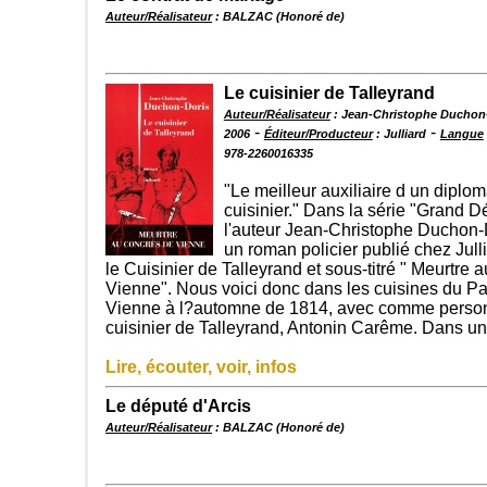
Auteur/Réalisateur
: BALZAC (Honoré de)
Le cuisinier de Talleyrand
Auteur/Réalisateur
: Jean-Christophe Duchon
-
-
2006
Éditeur/Producteur
: Julliard
Langue
978-2260016335
"Le meilleur auxiliaire d un diplom
cuisinier." Dans la série "Grand Dé
l'auteur Jean-Christophe Duchon
un roman policier publié chez Julli
le Cuisinier de Talleyrand et sous-titré " Meurtre
Vienne". Nous voici donc dans les cuisines du Pa
Vienne à l?automne de 1814, avec comme person
cuisinier de Talleyrand, Antonin Carême. Dans u
Lire, écouter, voir, infos
Le député d'Arcis
Auteur/Réalisateur
: BALZAC (Honoré de)