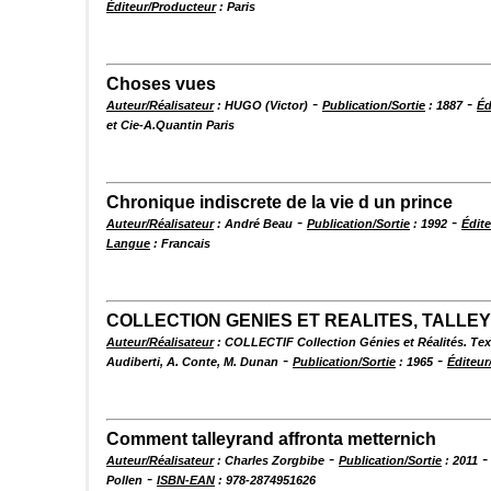
Éditeur/Producteur
: Paris
Choses vues
-
-
Auteur/Réalisateur
: HUGO (Victor)
Publication/Sortie
: 1887
Éd
et Cie-A.Quantin Paris
Chronique indiscrete de la vie d un prince
-
-
Auteur/Réalisateur
: André Beau
Publication/Sortie
: 1992
Édit
Langue
: Francais
COLLECTION GENIES ET REALITES, TALLE
Auteur/Réalisateur
: COLLECTIF Collection Génies et Réalités. Texte
-
-
Audiberti, A. Conte, M. Dunan
Publication/Sortie
: 1965
Éditeur
Comment talleyrand affronta metternich
-
Auteur/Réalisateur
: Charles Zorgbibe
Publication/Sortie
: 2011
-
Pollen
ISBN-EAN
: 978-2874951626