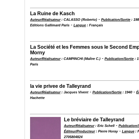
La Ruine de Kasch
-
Auteur/Réalisateur
: CALASSO (Roberto)
Publication/Sortie
: 19
-
Editions Gallimard Paris
Langue
: Français
La Société et les Femmes sous le Second Empi
Morny
-
Auteur/Réalisateur
: CAMPINCHI (Maître C.)
Publication/Sortie
: 1
Paris
la vie privee de Talleyrand
-
-
Auteur/Réalisateur
: Jacques Vivent
Publication/Sortie
: 1940
É
Hachette
Le bréviaire de Talleyrand
-
Auteur/Réalisateur
: Eric Schell
Publication/
-
Éditeur/Producteur
: Pierre Horay
Langue
: 
2705804824