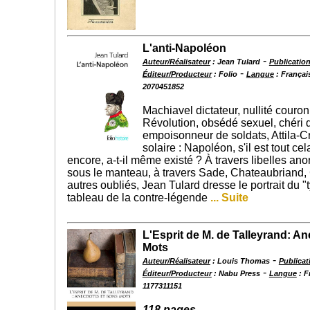
L'anti-Napoléon
-
Auteur/Réalisateur
: Jean Tulard
Publication
-
Éditeur/Producteur
: Folio
Langue
: Françai
2070451852
Machiavel dictateur, nullité couron
Révolution, obsédé sexuel, chéri 
empoisonneur de soldats, Attila-
solaire : Napoléon, s'il est tout ce
encore, a-t-il même existé ? À travers libelles a
sous le manteau, à travers Sade, Chateaubriand, 
autres oubliés, Jean Tulard dresse le portrait du "
tableau de la contre-légende
... Suite
L'Esprit de M. de Talleyrand: A
Mots
-
Auteur/Réalisateur
: Louis Thomas
Publicat
-
Éditeur/Producteur
: Nabu Press
Langue
: F
1177311151
118 pages