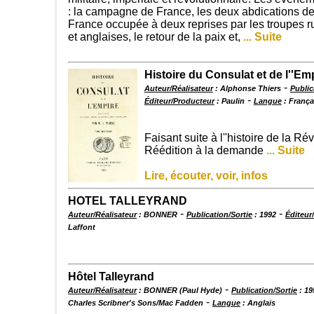
: la campagne de France, les deux abdications d
France occupée à deux reprises par les troupes r
et anglaises, le retour de la paix et,
... Suite
Histoire du Consulat et de l''Em
-
Auteur/Réalisateur
: Alphonse Thiers
Public
-
Éditeur/Producteur
: Paulin
Langue
: França
Faisant suite à l''histoire de la Ré
Réédition à la demande
... Suite
Lire, écouter, voir, infos
HOTEL TALLEYRAND
-
-
Auteur/Réalisateur
: BONNER
Publication/Sortie
: 1992
Éditeur
Laffont
Hôtel Talleyrand
-
Auteur/Réalisateur
: BONNER (Paul Hyde)
Publication/Sortie
: 19
-
Charles Scribner's Sons/Mac Fadden
Langue
: Anglais