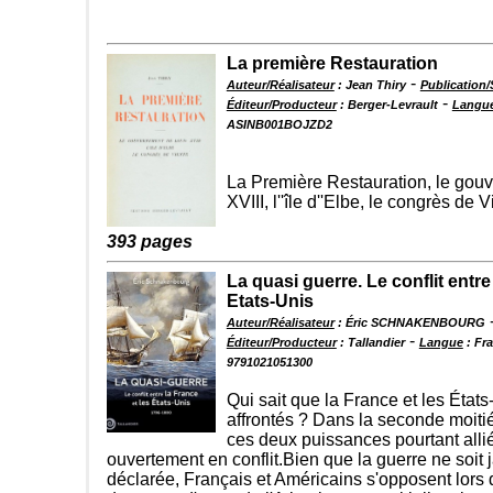
La première Restauration
-
Auteur/Réalisateur
: Jean Thiry
Publication/
-
Éditeur/Producteur
: Berger-Levrault
Langu
ASINB001BOJZD2
La Première Restauration, le gou
XVIII, l''île d''Elbe, le congrès de 
393 pages
La quasi guerre. Le conflit entre
Etats-Unis
Auteur/Réalisateur
: Éric SCHNAKENBOURG
-
Éditeur/Producteur
: Tallandier
Langue
: Fr
9791021051300
Qui sait que la France et les États
affrontés ? Dans la seconde moit
ces deux puissances pourtant alli
ouvertement en conflit.Bien que la guerre ne soit 
déclarée, Français et Américains s'opposent lors