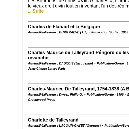
des Bourbons, de Louis XVIII à Charles X, et trouv
le vieux droit divin tout en inventant l'un des régi
... Suite
Charles de Flahaut et la Belgique
-
Auteur/Réalisateur
: BURGRAEVE (J.J.)
Publication/Sortie
: 1955
Charles-Maurice de Talleyrand-Périgord ou les 
revanche
-
Auteur/Réalisateur
: DAUXOIS (Jacqueline)
Publication/Sortie
: 1
Jean-Claude Lattès Paris
Charles-Maurice De Talleyrand, 1754-1838 (A B
-
-
Auteur/Réalisateur
: Dwyer, Philip G.
Publication/Sortie
: 1996
É
Greenwood Press
Charlotte de Talleyrand
-
Auteur/Réalisateur
: LACOUR-GAYET (Georges)
Publication/Sort