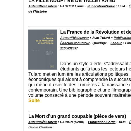
LA FILLE ADOPTIVE DE TALLEYRAND
-
-
Auteur/Réalisateur
: HASTIER Louis
Publication/Sortie
: 1954
É
de l'Histoire
La France de la Révolution et de
-
Auteur/Réalisateur
: Jean Tulard
Publication
-
Éditeur/Producteur
: Quadrige
Langue
: Fra
2130632597
Dans un style alerte, s''adressant
étudiants qu''à tous les lecteurs h
Tulard met en lumière les articulations politiques, 
économiques qui aident à comprendre la success
qui mène du siècle des Lumières à la naissance
contemporain. Une bibliographie et une filmograp
volume consacré à une période souvent maltraitée 
Suite
La Mort d'un grand coupable (pièce de vers)
-
-
Auteur/Réalisateur
: CARION (Henri)
Publication/Sortie
: 1838
É
Daloin Cambrai