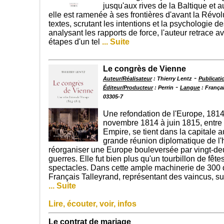
jusqu'aux rives de la Baltique et
elle est ramenée à ses frontières d'avant la Révol
textes, scrutant les intentions et la psychologie d
analysant les rapports de force, l'auteur retrace a
étapes d'un tel
... Suite
Le congrès de Vienne
-
Auteur/Réalisateur
: Thierry Lentz
Publicati
-
Éditeur/Producteur
: Perrin
Langue
: França
03305-7
Une refondation de l'Europe, 181
novembre 1814 à juin 1815, entre 
Empire, se tient dans la capitale a
grande réunion diplomatique de l'h
réorganiser une Europe bouleversée par vingt-d
guerres. Elle fut bien plus qu'un tourbillon de fête
spectacles. Dans cette ample machinerie de 300 d
Français Talleyrand, représentant des vaincus, s
... Suite
Lire, écouter, voir, infos
Le contrat de mariage