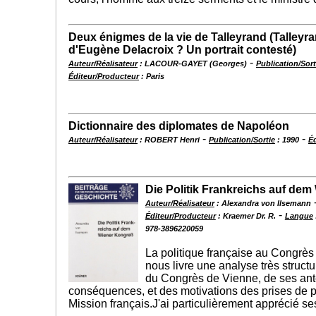
Deux énigmes de la vie de Talleyrand (Talleyrand
d'Eugène Delacroix ? Un portrait contesté)
-
Auteur/Réalisateur
: LACOUR-GAYET (Georges)
Publication/Sort
Éditeur/Producteur
: Paris
Dictionnaire des diplomates de Napoléon
-
-
Auteur/Réalisateur
: ROBERT Henri
Publication/Sortie
: 1990
É
Die Politik Frankreichs auf de
Auteur/Réalisateur
: Alexandra von Ilsemann
-
Éditeur/Producteur
: Kraemer Dr. R.
Langue
978-3896220059
La politique française au Congrès
nous livre une analyse très struc
du Congrès de Vienne, de ses ant
conséquences, et des motivations des prises de p
Mission français.J'ai particulièrement apprécié s