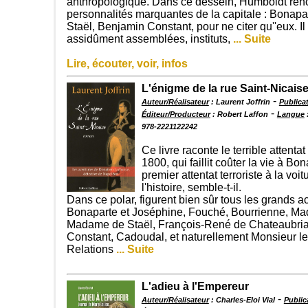
anthropologique. Dans ce dessein, Humboldt renc
personnalités marquantes de la capitale : Bonap
Staël, Benjamin Constant, pour ne citer qu''eux. Il
assidûment assemblées, instituts,
... Suite
Lire, écouter, voir, infos
L'énigme de la rue Saint-Nicais
-
Auteur/Réalisateur
: Laurent Joffrin
Publicat
-
Éditeur/Producteur
: Robert Laffon
Langue
978-2221122242
Ce livre raconte le terrible attent
1800, qui faillit coûter la vie à Bon
premier attentat terroriste à la voi
l'histoire, semble-t-il.
Dans ce polar, figurent bien sûr tous les grands act
Bonaparte et Joséphine, Fouché, Bourrienne, M
Madame de Staël, François-René de Chateaubria
Constant, Cadoudal, et naturellement Monsieur le
Relations
... Suite
L'adieu à l'Empereur
-
Auteur/Réalisateur
: Charles-Eloi Vial
Public