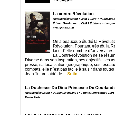
La contre Révolution
-
Auteur/Réalisateur
: Jean Tulard
Publication
-
Éditeur/Producteur
: CNRS Éditions
Langue
978-2271136169
On a beaucoup étudié la Révolutio
Révolution. Pourtant, très tôt, la 
face d''elle nombre d''adversaires.
La Contre-Révolution ne se résu
Diverse dans son inspiration, ses objectifs, ses a
presse, sa localisation géographique, ses réseau
combats, elle n''est pas facile à saisir dans toutes
Jean Tulard, aidé de
... Suite
La Duchesse De Dino Princesse De Courland
-
Auteur/Réalisateur
: Dupuy (Micheline )
Publication/Sortie
: 1998
Perrin Paris