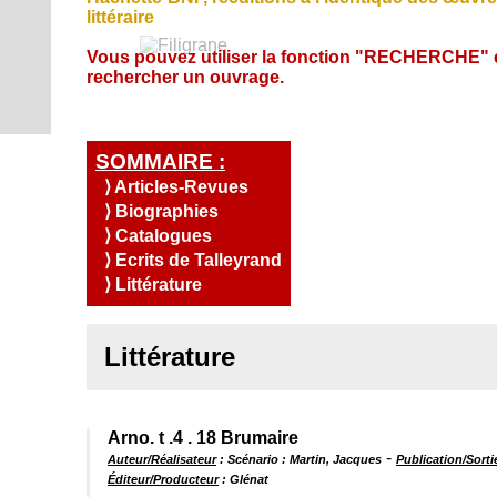
S
u
s
i
Q
e
littéraire
a
O
,
l
u
n
l
e
C
e
C
i
d
Vous pouvez utiliser la fonction "RECHERCHE" 
i
t
o
s
s
I
a
R
rechercher un ouvrage.
t
c
n
o
A
é
e
.
t
m
T
s
a
t
m
c
I
e
o
t
SOMMAIRE :
s
O
u
-
N
⟩ Articles-Revues
r
n
⟩ Biographies
A
o
⟩ Catalogues
u
c
s
⟩ Ecrits de Talleyrand
c
?
u
⟩ Littérature
e
i
Littérature
l
Arno. t .4 . 18 Brumaire
-
Auteur/Réalisateur
: Scénario : Martin, Jacques
Publication/Sorti
Éditeur/Producteur
: Glénat