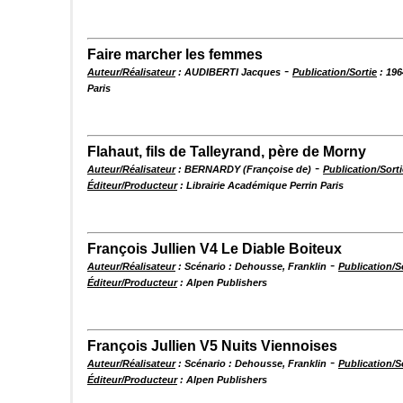
Faire marcher les femmes
-
Auteur/Réalisateur
: AUDIBERTI Jacques
Publication/Sortie
: 196
Paris
Flahaut, fils de Talleyrand, père de Morny
-
Auteur/Réalisateur
: BERNARDY (Françoise de)
Publication/Sorti
Éditeur/Producteur
: Librairie Académique Perrin Paris
François Jullien V4 Le Diable Boiteux
-
Auteur/Réalisateur
: Scénario : Dehousse, Franklin
Publication/S
Éditeur/Producteur
: Alpen Publishers
François Jullien V5 Nuits Viennoises
-
Auteur/Réalisateur
: Scénario : Dehousse, Franklin
Publication/S
Éditeur/Producteur
: Alpen Publishers