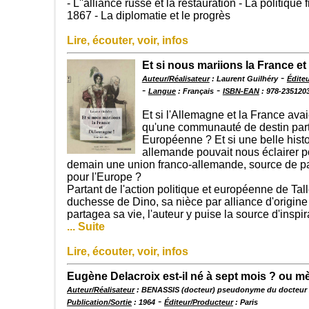
- L''alliance russe et la restauration - La politique
1867 - La diplomatie et le progrès
Lire, écouter, voir, infos
Et si nous mariions la France et
-
Auteur/Réalisateur
: Laurent Guilhéry
Édite
-
-
Langue
: Français
ISBN-EAN
: 978-235120
Et si l'Allemagne et la France av
qu'une communauté de destin par
Européenne ? Et si une belle histo
allemande pouvait nous éclairer p
demain une union franco-allemande, source de pai
pour l'Europe ?
Partant de l'action politique et européenne de Tal
duchesse de Dino, sa nièce par alliance d'origine
partagea sa vie, l'auteur y puise la source d'inspi
... Suite
Lire, écouter, voir, infos
Eugène Delacroix est-il né à sept mois ? ou mè
Auteur/Réalisateur
: BENASSIS (docteur) pseudonyme du docteur
-
Publication/Sortie
: 1964
Éditeur/Producteur
: Paris