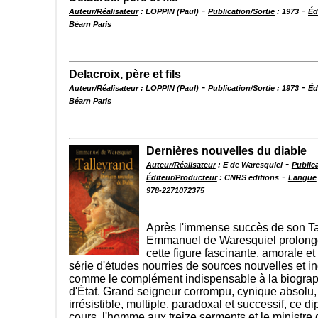
-
-
Auteur/Réalisateur
: LOPPIN (Paul)
Publication/Sortie
: 1973
Éd
Béarn Paris
Delacroix, père et fils
-
-
Auteur/Réalisateur
: LOPPIN (Paul)
Publication/Sortie
: 1973
Éd
Béarn Paris
Dernières nouvelles du diable
-
Auteur/Réalisateur
: E de Waresquiel
Publica
-
Éditeur/Producteur
: CNRS editions
Langue
978-2271072375
Après l'immense succès de son Ta
Emmanuel de Waresquiel prolonge 
cette figure fascinante, amorale et
série d'études nourries de sources nouvelles et iné
comme le complément indispensable à la biogra
d'État. Grand seigneur corrompu, cynique absolu
irrésistible, multiple, paradoxal et successif, ce d
cours, l'homme aux treize serments et le ministre 