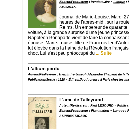
-
Éditeur/Producteur
: Vendemiaire
Langue
: 
2363581471
Journal de Marie-Louise. Mardi 27
heures de l'après-midi, sur la rou
Reims. Un empereur de quarante 
voiture, à la grande surprise d'une jeune princess
Napoléon Bonaparte vient de faire la connaissanc
épouse, Marie-Louise, fille de François Ier d'Autri
fut élevée dans la haine de la Révolution français
choc. Lui s'est peu préoccupé du
... Suite
L'album perdu
Auteur/Réalisateur
: Hyacinthe-Joseph Alexandre Thabaud de la 
-
Publication/Sortie
: 1828
Éditeur/Producteur
: à Paris chez les 
L'ame de Talleyrand
-
Auteur/Réalisateur
: Paul LESOURD
Publica
-
Éditeur/Producteur
: Flammarion
Langue
: 
ASINB002T8DBUC