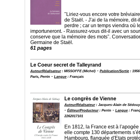
"Liriez-vous encore votre bréviai
de Staël. - J'ai de la mémoire, dit-il
perdre ; car un temps viendra où 
importuneront. - Rassurez-vous dit-il avec un sour
conserve que la mémoire des mots". Conversatio
Germaine de Staël.
61 pages
Le Coeur secret de Talleyrand
-
Auteur/Réalisateur
: MISSOFFE (Michel)
Publication/Sortie
: 1956
-
Paris, Perrin
Langue
: Français
Le congrès de Vienne
Auteur/Réalisateur
: Jacques-Alain de Sédouy
-
-
Éditeur/Producteur
: Perrin
Langue
: Franç
2262017101
En 1812, la France est à l'apogée
elle compte 130 départements s'
Hambourg, flanquée d'Etats protég