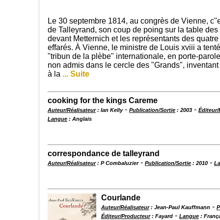
Le 30 septembre 1814, au congrès de Vienne, c''es
de Talleyrand, son coup de poing sur la table des
devant Metternich et les représentants des quatre 
effarés. À Vienne, le ministre de Louis xviii a tenté
"tribun de la plèbe" internationale, en porte-parole
non admis dans le cercle des "Grands", inventant 
à la
... Suite
cooking for the kings Careme
-
-
Auteur/Réalisateur
: Ian Kelly
Publication/Sortie
: 2003
Éditeur
Langue
: Anglais
correspondance de talleyrand
-
-
Auteur/Réalisateur
: P Combaluzier
Publication/Sortie
: 2010
L
Courlande
-
Auteur/Réalisateur
: Jean-Paul Kauffmann
P
-
Éditeur/Producteur
: Fayard
Langue
: Franç