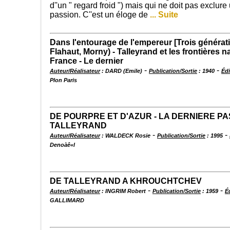
d''un " regard froid ") mais qui ne doit pas exclure
passion. C''est un éloge de
... Suite
Dans l'entourage de l'empereur [Trois générati
Flahaut, Morny) - Talleyrand et les frontières na
France - Le dernier
-
-
Auteur/Réalisateur
: DARD (Emile)
Publication/Sortie
: 1940
Édi
Plon Paris
DE POURPRE ET D'AZUR - LA DERNIERE PA
TALLEYRAND
-
-
Auteur/Réalisateur
: WALDECK Rosie
Publication/Sortie
: 1995
Denoàê«l
DE TALLEYRAND A KHROUCHTCHEV
-
-
Auteur/Réalisateur
: INGRIM Robert
Publication/Sortie
: 1959
É
GALLIMARD