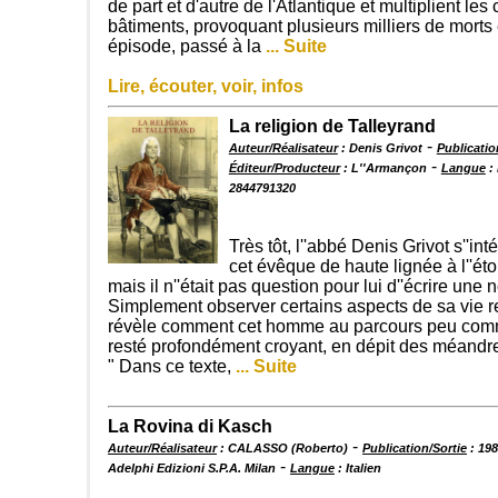
de part et d'autre de l'Atlantique et multiplient les
bâtiments, provoquant plusieurs milliers de morts 
épisode, passé à la
... Suite
Lire, écouter, voir, infos
La religion de Talleyrand
-
Auteur/Réalisateur
: Denis Grivot
Publicatio
-
Éditeur/Producteur
: L''Armançon
Langue
: 
2844791320
Très tôt, l''abbé Denis Grivot s''in
cet évêque de haute lignée à l''ét
mais il n''était pas question pour lui d''écrire une 
Simplement observer certains aspects de sa vie re
révèle comment cet homme au parcours peu comm
resté profondément croyant, en dépit des méandr
" Dans ce texte,
... Suite
La Rovina di Kasch
-
Auteur/Réalisateur
: CALASSO (Roberto)
Publication/Sortie
: 19
-
Adelphi Edizioni S.P.A. Milan
Langue
: Italien