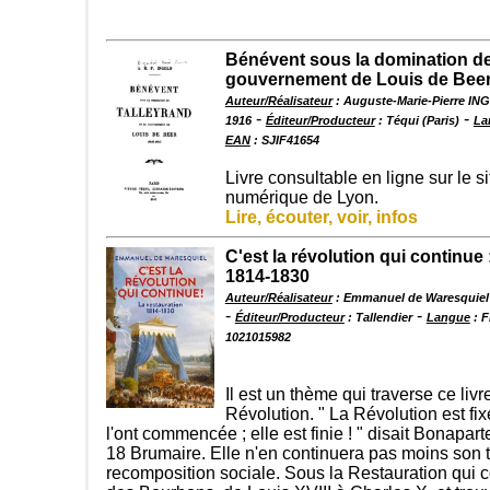
Bénévent sous la domination de 
gouvernement de Louis de Beer
Auteur/Réalisateur
: Auguste-Marie-Pierre I
-
-
1916
Éditeur/Producteur
: Téqui (Paris)
La
EAN
: SJIF41654
Livre consultable en ligne sur le s
numérique de Lyon.
Lire, écouter, voir, infos
C'est la révolution qui continue 
1814-1830
Auteur/Réalisateur
: Emmanuel de Waresquiel
-
-
Éditeur/Producteur
: Tallendier
Langue
: F
1021015982
Il est un thème qui traverse ce livre
Révolution. " La Révolution est fi
l'ont commencée ; elle est finie ! " disait Bonapa
18 Brumaire. Elle n'en continuera pas moins son t
recomposition sociale. Sous la Restauration qui c