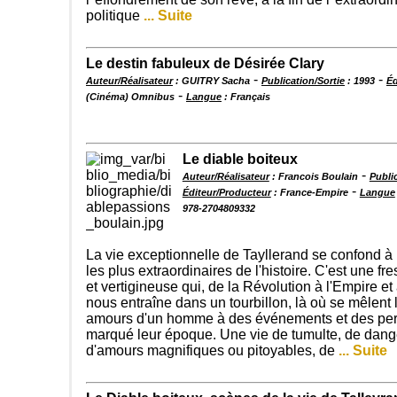
politique
... Suite
Le destin fabuleux de Désirée Clary
-
-
Auteur/Réalisateur
: GUITRY Sacha
Publication/Sortie
: 1993
Éd
-
(Cinéma) Omnibus
Langue
: Français
Le diable boiteux
-
Auteur/Réalisateur
: Francois Boulain
Publi
-
Éditeur/Producteur
: France-Empire
Langue
978-2704809332
La vie exceptionnelle de Tayllerand se confond à
les plus extraordinaires de l'histoire. C'est une 
et vertigineuse qui, de la Révolution à l'Empire et
nous entraîne dans un tourbillon, là où se mêlent 
amours d'un homme à des événements et des per
marqué leur époque. Une vie de tumulte, de dang
d'amours magnifiques ou pitoyables, de
... Suite