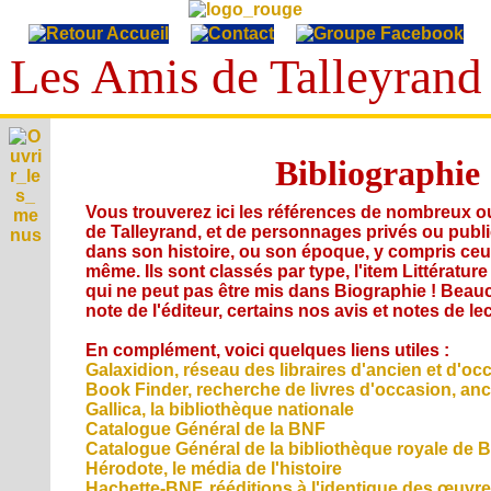
Les Amis de Talleyrand
T
A
Bibliographie
E
L
p
L
V
Vous trouverez ici les références de nombreux ou
h
i
E
de Talleyrand, et de personnages privés ou publi
é
I
e
m
Y
dans son histoire, ou son époque, y compris ceux q
c
p
é
même. Ils sont classés par type, l'item Littératur
A
R
o
r
r
u
qui ne peut pas être mis dans Biographie ! Bea
n
A
i
C
i
d
note de l'éditeur, certains nos avis et notes de le
o
v
N
i
d
i
g
S
é
t
D
e
o
En complément, voici quelques liens utiles :
r
e
e
a
s
s
L
Galaxidion, réseau des libraires d'ancien et d'oc
a
s
t
,
i
p
Book Finder, recherche de livres d'occasion, anc
é
i
L
v
e
h
c
Gallica, la bibliothèque nationale
o
i
'
n
i
r
Catalogue Général de la BNF
n
A
d
s
A
e
i
Catalogue Général de la bibliothèque royale de B
s
c
é
u
t
S
Hérodote, le média de l'histoire
A
t
o
t
s
g
Hachette-BNF, rééditions à l'identique des œuvr