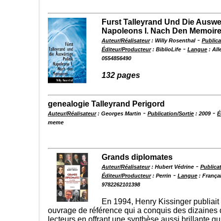
Furst Talleyrand Und Die Auswer
Napoleons I. Nach Den Memoir
-
Auteur/Réalisateur
: Willy Rosenthal
Publica
-
Éditeur/Producteur
: BiblioLife
Langue
: Al
0554856490
132 pages
genealogie Talleyrand Perigord
-
-
Auteur/Réalisateur
: Georges Martin
Publication/Sortie
: 2009
É
meme
Grands diplomates
-
Auteur/Réalisateur
: Hubert Védrine
Publicat
-
Éditeur/Producteur
: Perrin
Langue
: França
9782262101398
En 1994, Henry Kissinger publiait
ouvrage de référence qui a conquis des dizaines d
lecteurs en offrant une synthèse aussi brillante q