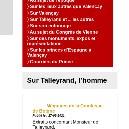
S
⟩ Au sujet de l'époque
u
s
i
Q
e
a
O
,
l
⟩ Sur les lieux autres que Valençay
u
n
l
e
C
e
C
i
⟩ Sur Valençay
d
i
t
o
s
s
I
a
R
⟩ Sur Talleyrand et ... les autres
t
c
n
o
A
é
e
.
t
⟩ Sur son entourage
m
T
s
a
t
m
⟩ Au sujet du Congrès de Vienne
c
I
e
o
⟩ Sur des monuments, expos et
t
s
O
u
représentations
-
N
r
⟩ Sur les princes d'Espagne à
n
Valençay
A
o
u
c
⟩ Courriers du Prince
s
c
?
u
Sur Talleyrand, l'homme
e
i
l
Mémoires de la Comtesse
de Boigne
Publié le : 17-08-2021
Extraits concernant Monsieur de
Talleyrand.