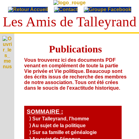
Les Amis de Talleyrand
T
A
Publications
E
L
p
L
V
Vous trouverez ici des documents PDF
h
i
E
venant en complément de toute la partie
é
I
e
m
Y
Vie privée et Vie politique. Beaucoup sont
c
p
é
des écrits issus de recherche des membres
A
R
o
r
r
u
de notre association. Tous ont été crées
n
A
i
C
i
d
dans le soucis de l'exactitude historique.
o
v
N
i
d
i
g
S
é
t
D
e
o
r
e
e
a
s
s
L
a
s
t
,
i
p
é
SOMMAIRE :
i
L
v
e
h
c
o
⟩ Sur Talleyrand, l'homme
i
'
n
i
r
n
A
d
s
⟩ Au sujet de la politique
A
e
i
s
c
é
u
t
S
⟩ Sur sa famille et généalogie
A
t
o
t
s
g