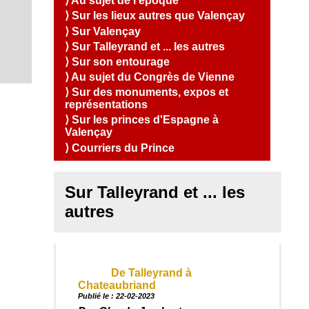
S
⟩ Au sujet de l'époque
u
s
i
Q
e
a
O
,
l
⟩ Sur les lieux autres que Valençay
u
n
l
e
C
e
C
i
⟩ Sur Valençay
d
i
t
o
s
s
I
a
R
⟩ Sur Talleyrand et ... les autres
t
c
n
o
A
é
e
.
t
⟩ Sur son entourage
m
T
s
a
t
m
⟩ Au sujet du Congrès de Vienne
c
I
e
o
⟩ Sur des monuments, expos et
t
s
O
u
représentations
-
N
r
⟩ Sur les princes d'Espagne à
n
Valençay
A
o
u
c
⟩ Courriers du Prince
s
c
?
u
Sur Talleyrand et ... les
e
i
autres
l
De Talleyrand à
Chateaubriand
Publié le : 22-02-2023