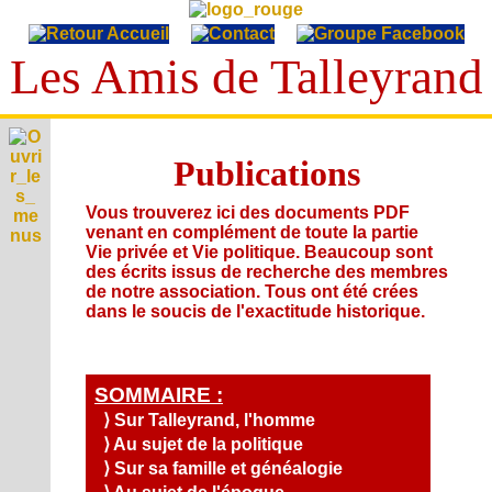
Les Amis de Talleyrand
T
A
Publications
E
L
p
L
V
Vous trouverez ici des documents PDF
h
i
E
venant en complément de toute la partie
é
I
e
m
Y
Vie privée et Vie politique. Beaucoup sont
c
p
é
des écrits issus de recherche des membres
A
R
o
r
r
u
de notre association. Tous ont été crées
n
A
i
C
i
d
dans le soucis de l'exactitude historique.
o
v
N
i
d
i
g
S
é
t
D
e
o
r
e
e
a
s
s
L
a
s
t
,
i
p
é
SOMMAIRE :
i
L
v
e
h
c
o
⟩ Sur Talleyrand, l'homme
i
'
n
i
r
n
A
d
s
⟩ Au sujet de la politique
A
e
i
s
c
é
u
t
S
⟩ Sur sa famille et généalogie
A
t
o
t
s
g